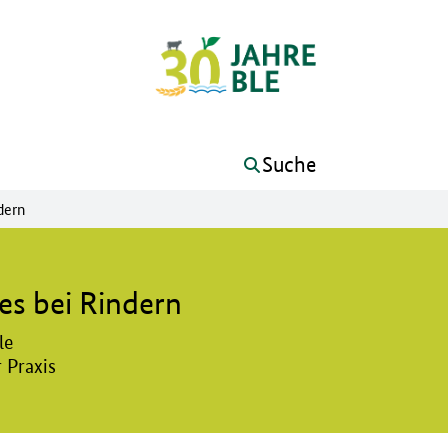
Suche
dern
es bei Rindern
le
 Praxis