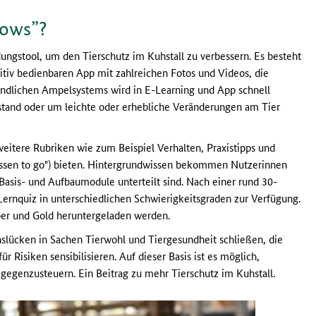
Cows”?
ldungstool, um den Tierschutz im Kuhstall zu verbessern. Es besteht
itiv bedienbaren App mit zahlreichen Fotos und Videos, die
rständlichen Ampelsystems wird in E-Learning und App schnell
ustand oder um leichte oder erhebliche Veränderungen am Tier
weitere Rubriken wie zum Beispiel Verhalten, Praxistipps und
Wissen to go") bieten. Hintergrundwissen bekommen Nutzerinnen
Basis- und Aufbaumodule unterteilt sind. Nach einer rund 30-
Lernquiz in unterschiedlichen Schwierigkeitsgraden zur Verfügung.
lber und Gold heruntergeladen werden.
lücken in Sachen Tierwohl und Tiergesundheit schließen, die
r Risiken sensibilisieren. Auf dieser Basis ist es möglich,
gegenzusteuern. Ein Beitrag zu mehr Tierschutz im Kuhstall.